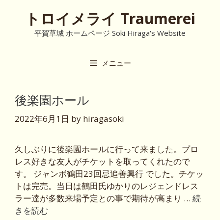
コ
トロイメライ Traumerei
ン
テ
平賀草城 ホームページ Soki Hiraga's Website
ン
ツ
メニュー
へ
ス
キ
後楽園ホール
ッ
プ
2022年6月1日
by
hiragasoki
久しぶりに後楽園ホールに行って来ました。プロ
レス好きな友人がチケットを取ってくれたので
す。 ジャンボ鶴田23回忌追善興行 でした。チケッ
トは完売。当日は鶴田氏ゆかりのレジェンドレス
ラー達が多数来場予定との事で期待が高まり …
続
きを読む