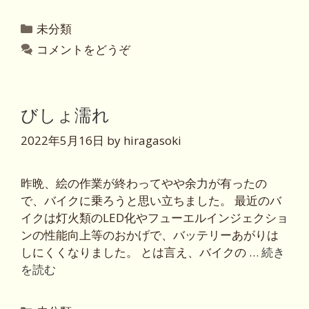
カ
未分類
テ
コメントをどうぞ
ゴ
リ
ー
びしょ濡れ
2022年5月16日
by
hiragasoki
昨晩、絵の作業が終わってやや余力が有ったの
で、バイクに乗ろうと思い立ちました。 最近のバ
イクは灯火類のLED化やフューエルインジェクショ
ンの性能向上等のおかげで、バッテリーあがりは
しにくくなりました。 とは言え、バイクの …
続き
を読む