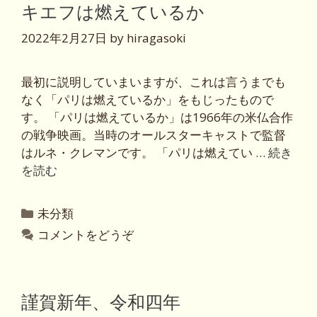
キエフは燃えているか
2022年2月27日
by
hiragasoki
最初に説明していまいますが、これは言うまでも
なく「パリは燃えているか」をもじったもので
す。 「パリは燃えているか」は1966年の米仏合作
の戦争映画。当時のオールスターキャストで監督
はルネ・クレマンです。 「パリは燃えてい …
続き
を読む
カ
未分類
テ
コメントをどうぞ
ゴ
リ
ー
謹賀新年、令和四年