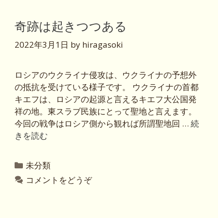
リ
ー
奇跡は起きつつある
2022年3月1日
by
hiragasoki
ロシアのウクライナ侵攻は、ウクライナの予想外
の抵抗を受けている様子です。 ウクライナの首都
キエフは、ロシアの起源と言えるキエフ大公国発
祥の地。東スラブ民族にとって聖地と言えます。
今回の戦争はロシア側から観れば所謂聖地回 …
続
きを読む
カ
未分類
テ
コメントをどうぞ
ゴ
リ
ー