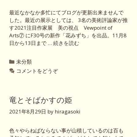
最近なかなか多忙にてブログが更新出来ませんで
した。最近の展示としては、 3名の美術評論家が推
す2021注目作家展 美の視点 Vewpoint of
Arts⑦ にF30号の新作「花みずち」を出品。11月8
日から13日まで …
続きを読む
カ
未分類
テ
コメントをどうぞ
ゴ
リ
ー
竜とそばかすの姫
2021年8月29日
by
hiragasoki
色々やらねばならない事が山積しているのは百も