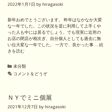
2022年1月1日
by
hiragasoki
新年おめでとうございます。 昨年はなかなか大変
な一年でした。この状況を逆に利用して上手くや
った人も中には居るでしょう。でも現実に近所の
お店の閉店が相次ぎ、自分個人としても過去に無
い位大変な一年でした。 一方で、良かった事 …
続
きを読む
カ
未分類
テ
コメントをどうぞ
ゴ
リ
ー
ＮＹでミニ個展
2021年12月7日
by
hiragasoki