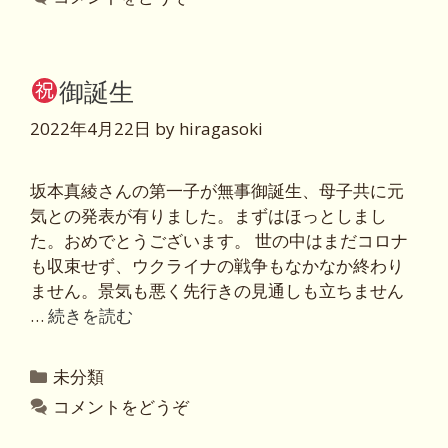
ゴ
リ
ー
御誕生
2022年4月22日
by
hiragasoki
坂本真綾さんの第一子が無事御誕生、母子共に元
気との発表が有りました。まずはほっとしまし
た。おめでとうございます。 世の中はまだコロナ
も収束せず、ウクライナの戦争もなかなか終わり
ません。景気も悪く先行きの見通しも立ちません
…
続きを読む
カ
未分類
テ
コメントをどうぞ
ゴ