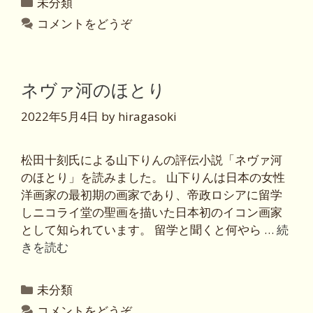
カ
未分類
テ
コメントをどうぞ
ゴ
リ
ー
ネヴァ河のほとり
2022年5月4日
by
hiragasoki
松田十刻氏による山下りんの評伝小説「ネヴァ河
のほとり」を読みました。 山下りんは日本の女性
洋画家の最初期の画家であり、帝政ロシアに留学
しニコライ堂の聖画を描いた日本初のイコン画家
として知られています。 留学と聞くと何やら …
続
きを読む
カ
未分類
テ
コメントをどうぞ