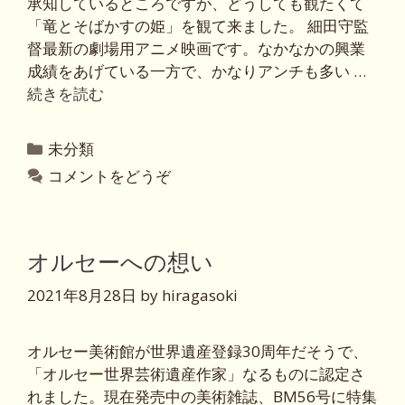
承知しているところですが、どうしても観たくて
「竜とそばかすの姫」を観て来ました。 細田守監
督最新の劇場用アニメ映画です。なかなかの興業
成績をあげている一方で、かなりアンチも多い …
続きを読む
カ
未分類
テ
コメントをどうぞ
ゴ
リ
ー
オルセーへの想い
2021年8月28日
by
hiragasoki
オルセー美術館が世界遺産登録30周年だそうで、
「オルセー世界芸術遺産作家」なるものに認定さ
れました。現在発売中の美術雑誌、BM56号に特集