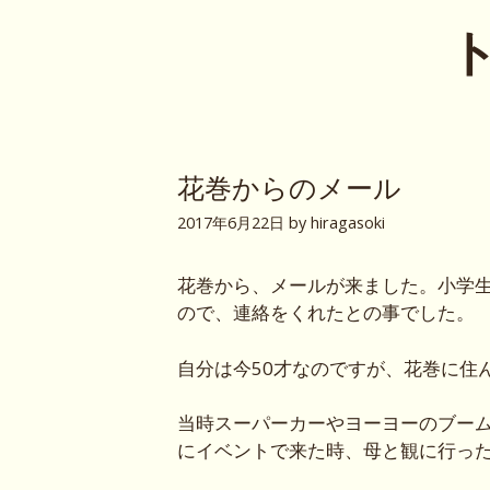
コ
ト
ン
テ
ン
ツ
へ
ス
花巻からのメール
キ
2017年6月22日
by
hiragasoki
ッ
プ
花巻から、メールが来ました。小学
ので、連絡をくれたとの事でした。
自分は今50才なのですが、花巻に住
当時スーパーカーやヨーヨーのブー
にイベントで来た時、母と観に行っ